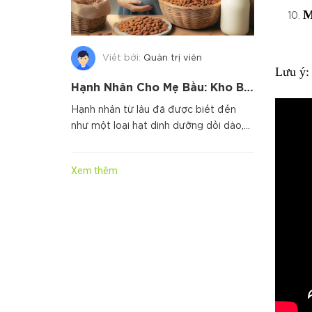
M
Viết bởi:
Quản trị viên
Lưu ý:
Hạnh Nhân Cho Mẹ Bầu: Kho Báu Dinh Dưỡng Cho Thai Nhi Phát Triển Toàn Diện
Hạnh nhân từ lâu đã được biết đến
như một loại hạt dinh dưỡng dồi dào,
mang lại nhiều lợi ích cho...
Xem thêm