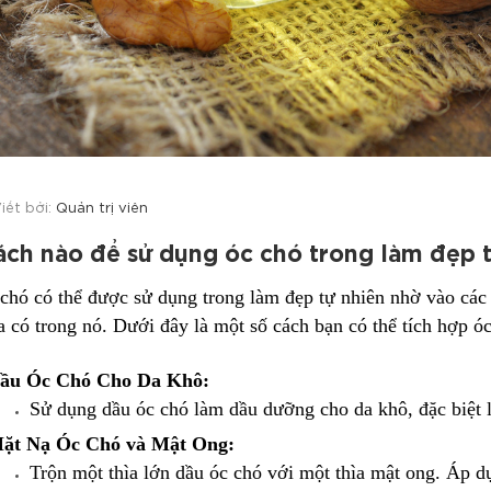
iết bởi:
Quản trị viên
ách nào để sử dụng óc chó trong làm đẹp 
chó có thể được sử dụng trong làm đẹp tự nhiên nhờ vào các 
 có trong nó. Dưới đây là một số cách bạn có thể tích hợp óc
ầu Óc Chó Cho Da Khô:
Sử dụng dầu óc chó làm dầu dưỡng cho da khô, đặc biệt l
ặt Nạ Óc Chó và Mật Ong:
Trộn một thìa lớn dầu óc chó với một thìa mật ong. Áp d