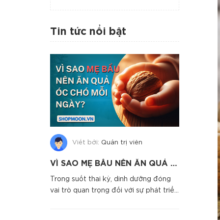
Tin tức nổi bật
Viết bởi:
Quản trị viên
VÌ SAO MẸ BẦU NÊN ĂN QUẢ ÓC CHÓ MỖI NGÀY
Trong suốt thai kỳ, dinh dưỡng đóng
vai trò quan trọng đối với sự phát triển
toàn diện của thai n...