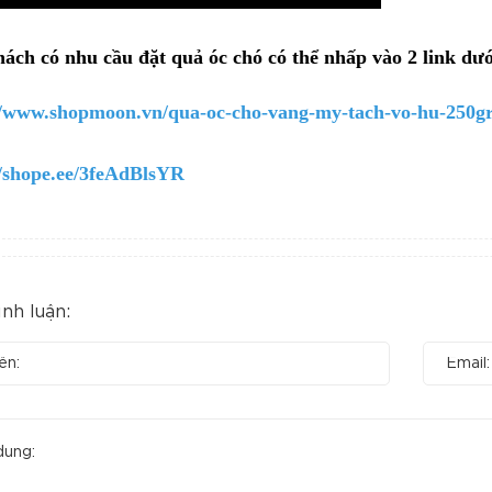
ách có nhu cầu đặt quả óc chó có thể nhấp vào 2 link dư
//www.shopmoon.vn/qua-oc-cho-vang-my-tach-vo-hu-250g
//shope.ee/3feAdBlsYR
ình luận: