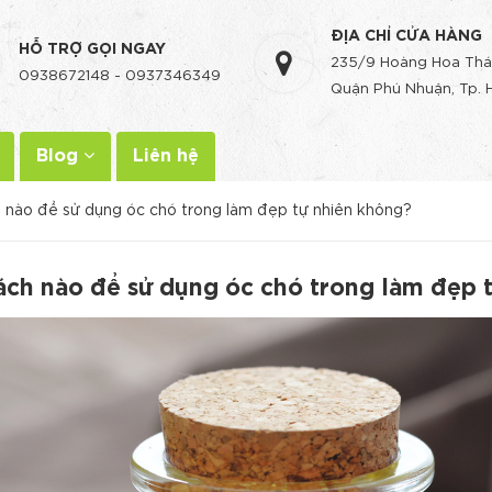
ĐỊA CHỈ CỬA HÀNG
HỖ TRỢ GỌI NGAY
235/9 Hoàng Hoa Thá
0938672148
-
0937346349
Quận Phú Nhuận, Tp. 
Blog
Liên hệ
 nào để sử dụng óc chó trong làm đẹp tự nhiên không?
ách nào để sử dụng óc chó trong làm đẹp 