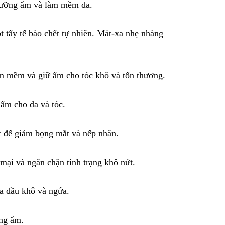
 dưỡng ẩm và làm mềm da.
t tẩy tế bào chết tự nhiên. Mát-xa nhẹ nhàng
àm mềm và giữ ẩm cho tóc khô và tổn thương.
ẩm cho da và tóc.
 để giảm bọng mắt và nếp nhăn.
ại và ngăn chặn tình trạng khô nứt.
a đầu khô và ngứa.
ng ẩm.