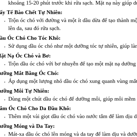
khoảng 15-20 phút trước khi rửa sạch. Mặt nạ này giúp
ẩy Tế Bào Chết Tự Nhiên:
Trộn óc chó với đường và một ít dầu dừa để tạo thành mộ
lên da, sau đó rửa sạch.
ầu Óc Chó Cho Tóc Khô:
Sử dụng dầu óc chó như một dưỡng tóc tự nhiên, giúp l
ặt Nạ Óc Chó và Bơ:
Trộn dầu óc chó với bơ nhuyễn để tạo một mặt nạ dưỡng 
ưỡng Mắt Bằng Óc Chó:
Áp dụng một lượng nhỏ dầu óc chó xung quanh vùng mắt
ưỡng Môi Tự Nhiên:
Dùng một chút dầu óc chó để dưỡng môi, giúp môi mềm m
ắm Óc Chó Cho Da Đầu Khô:
Thêm một vài giọt dầu óc chó vào nước tắm để làm dịu d
ưỡng Móng và Da Tay:
Mát-xa dầu óc chó lên móng và da tay để làm dịu và dưỡ