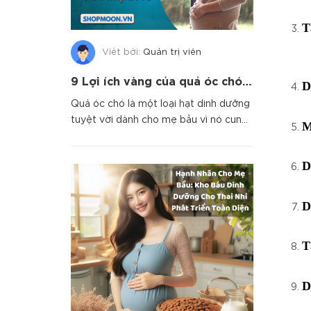
T
Viết bởi:
Quản trị viên
9 Lợi ích vàng của quả óc chó đối với Mẹ Bầu
D
Quả óc chó là một loại hạt dinh dưỡng
tuyệt vời dành cho mẹ bầu vì nó cung
M
cấp nhiều dưỡng chất q...
D
D
T
D