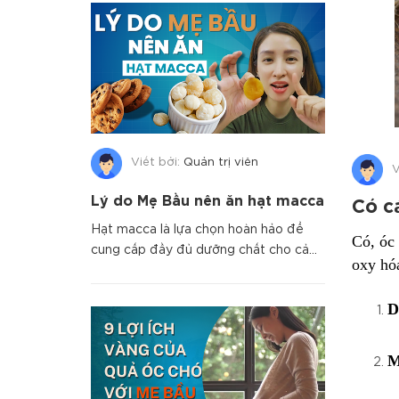
Viết bởi:
Quản trị viên
V
Lý do Mẹ Bầu nên ăn hạt macca
Có c
Hạt macca là lựa chọn hoàn hảo để
Có, óc 
cung cấp đầy đủ dưỡng chất cho cả
oxy hóa
mẹ và bé. Khám phá ngay những...
D
M