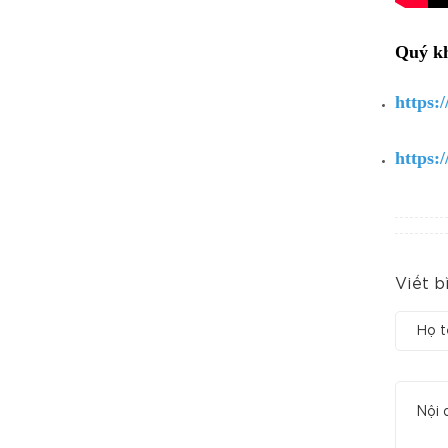
Quý kh
https:
https:
Viết b