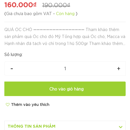
160.000₫
190.000₫
(
Giá chưa bao gồm VAT
-
Còn hàng
)
QUẢ ÓC CHÓ ➖➖➖➖➖➖➖➖➖➖➖➖➖➖➖➖ Tham khảo thêm
sản phẩm quả Óc chó đỏ Mỹ Tổng hợp quả Óc chó, Macca và
Hạnh nhân đã tách vỏ chỉ trong 1 hũ 500gr Tham khảo thêm
Táo đỏ dùng để kẹp với óc chó ăn cực ngon và không bị
Số lượng:
ngán ➖➖➖➖➖➖➖➖➖➖➖➖➖➖➖...
-
+
Cho vào giỏ hàng
Thêm vào yêu thích
THÔNG TIN SẢN PHẨM