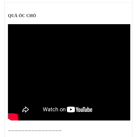
QUẢ ÓC CHÓ
➖➖➖➖➖➖➖➖➖➖➖➖➖➖➖➖