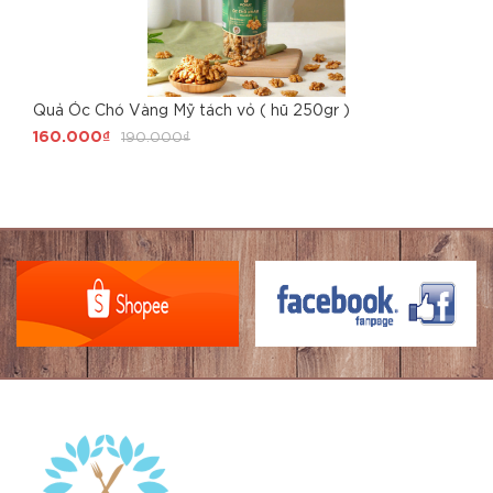
Quả Óc Chó Vàng Mỹ tách vỏ ( hũ 250gr )
160.000₫
190.000₫