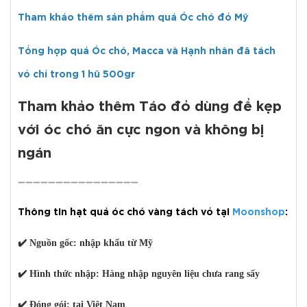
Tham khảo thêm sản phẩm quả Óc chó đỏ Mỹ
Tổng hợp quả Óc chó, Macca và Hạnh nhân đã tách
vỏ chỉ trong 1 hũ 500gr
Tham khảo thêm Táo đỏ dùng để kẹp
với óc chó ăn cực ngon và không bị
ngán
➖➖➖➖➖➖➖➖➖➖➖➖➖➖➖➖
Thông tin hạt quả óc chó vàng tách vỏ tại
Moonshop
:
✔️
Nguồn gốc:
nhập khẩu từ Mỹ
✔️
Hình thức nhập:
Hàng nhập nguyên liệu chưa rang sấy
✔️
Đóng gói:
tại Việt Nam