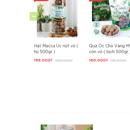
Hạt Macca Úc nứt vỏ (
Quả Óc Chó Vàng M
hũ 500gr )
còn vỏ ( bịch 500gr 
199.000₫
290.000₫
160.000₫
175.000₫