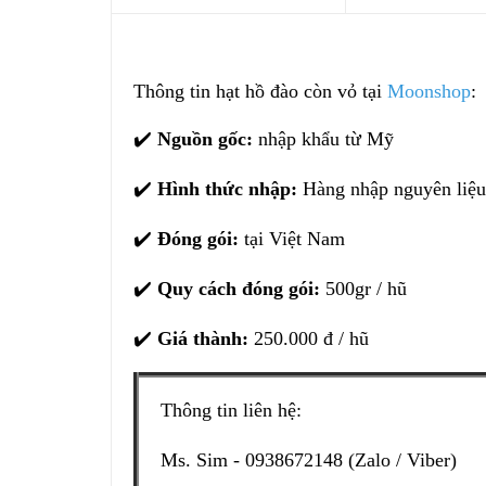
Thông tin hạt hồ đào còn vỏ tại
Moonshop
:
✔️
Nguồn gốc:
nhập khẩu từ Mỹ
✔️
Hình thức nhập:
Hàng nhập nguyên liệu
✔️
Đóng gói:
tại Việt Nam
✔️
Quy cách đóng gói:
500gr / hũ
✔️
Giá thành:
250.000 đ / hũ
Thông tin liên hệ:
Ms. Sim - 0938672148 (Zalo / Viber)