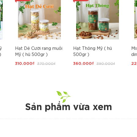
ỹ
Hạt Dẻ Cười rang muối
Hạt Thông Mỹ ( hũ
Mi
)
Mỹ ( hũ 500gr )
500gr )
di
Ch
310.000₫
370.000₫
360.000₫
390.000₫
22
Th
Cư
Sản phẩm vừa xem