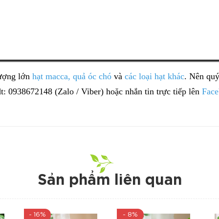
lượng lớn
hạt macca
,
quả óc chó
và
các loại hạt khác
. Nên quý
sdt: 0938672148 (Zalo / Viber) hoặc nhắn tin trực tiếp lên
Face
Sản phẩm liên quan
- 16%
- 8%