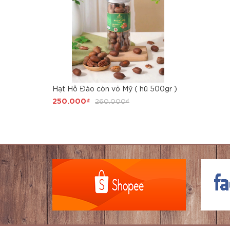
Hạt Hồ Đào còn vỏ Mỹ ( hũ 500gr )
250.000₫
260.000₫