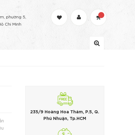
m, phường 5,
Hồ Chí Minh
235/9 Hoàng Hoa Thám, P.5, Q.
Phú Nhuận, Tp.HCM
ần
êu