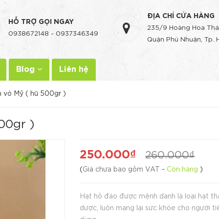
ĐỊA CHỈ CỬA HÀNG
HỖ TRỢ GỌI NGAY
235/9 Hoàng Hoa Thá
0938672148
-
0937346349
Quận Phú Nhuận, Tp. 
Blog
Liên hệ
 vỏ Mỹ ( hũ 500gr )
00gr )
250.000₫
260.000₫
(
Giá chưa bao gồm VAT
-
Còn hàng
)
Hạt hồ đào được mệnh danh là loại hạt th
dược, luôn mang lại sức khỏe cho người ti