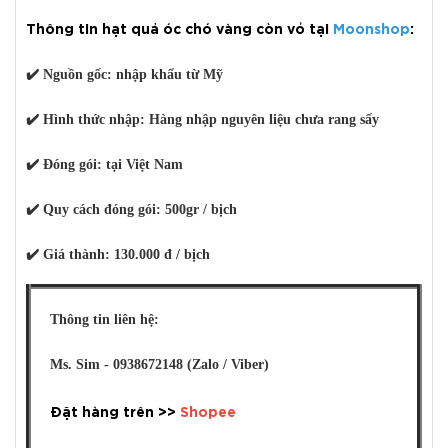
Thông tin hạt quả óc chó vàng còn vỏ tại
Moonshop
:
✔️
Nguồn gốc:
nhập khẩu từ Mỹ
✔️
Hình thức nhập:
Hàng nhập nguyên liệu chưa rang sấy
✔️
Đóng gói:
tại Việt Nam
✔️
Quy cách đóng gói:
500gr / bịch
✔️
Giá thành:
130.000 đ / bịch
Thông tin liên hệ:
Ms. Sim - 0938672148 (Zalo / Viber)
Đặt hàng trên >>
Shopee