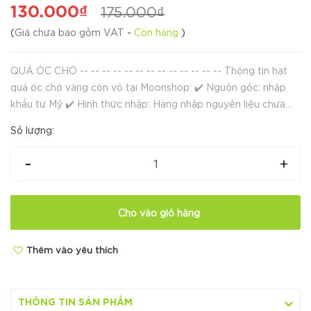
130.000₫
175.000₫
(
Giá chưa bao gồm VAT
-
Còn hàng
)
QUẢ ÓC CHÓ -- -- -- -- -- -- -- -- -- -- -- -- -- Thông tin hạt
quả óc chó vàng còn vỏ tại Moonshop: ✔️ Nguồn gốc: nhập
khẩu từ Mỹ ✔️ Hình thức nhập: Hàng nhập nguyên liệu chưa
rang sấy ✔️ Đóng gói:&n...
Số lượng:
-
+
Cho vào giỏ hàng
Thêm vào yêu thích
THÔNG TIN SẢN PHẨM