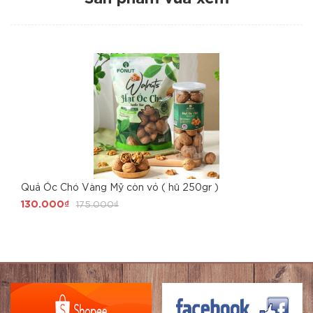
Quả Óc Chó Vàng Mỹ còn vỏ ( hũ 250gr )
130.000₫
175.000₫