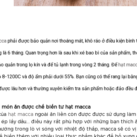
cca
phải được bảo quản nơi thoáng mát, khô ráo ở điều kiện bình th
 là 6 tháng. Quan trọng hơn là sau khi xé bao bì của sản phẩm, thờ
o quản trong lọ kín và để tủ lạnh trong vòng 2 tháng. Để
hạt mac
ộ 8-1200C và độ ẩm phải dưới 55%. Bạn cũng có thể rang lại bằng
được lâu hơn và thường xuyên kiểm tra sản phẩm hoặc đảo đều để
 món ăn được chế biến từ hạt macca
của
hạt macca
ngoài ăn liền còn được được sử dụng làm 
 ép lấy dầu… điều này rất phù hợp với những bạn thích
ướng trong lò vi sóng với nhiệt độ thấp, macca sẽ có vị
ế biến thêm với nhiều loại thực phẩm khác để bổ xun