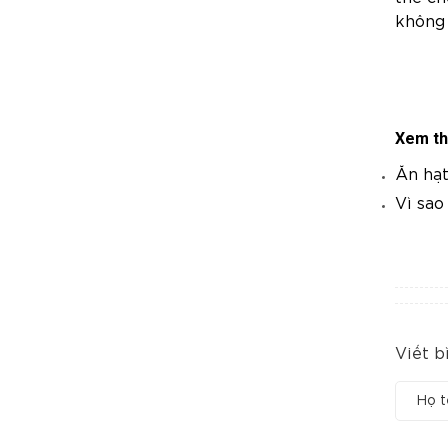
không 
Xem th
Ăn hạt
Vì sao
Viết b