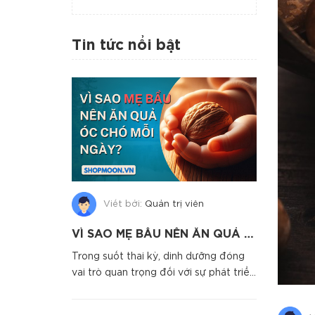
Tin tức nổi bật
Viết bởi:
Quản trị viên
VÌ SAO MẸ BẦU NÊN ĂN QUẢ ÓC CHÓ MỖI NGÀY
Trong suốt thai kỳ, dinh dưỡng đóng
vai trò quan trọng đối với sự phát triển
toàn diện của thai n...