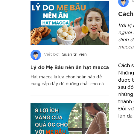
V
Cách
Với vị
người 
dinh d
macca
Viết bởi:
Quản trị viên
Cách s
Lý do Mẹ Bầu nên ăn hạt macca
Nhữn
Hạt macca là lựa chọn hoàn hảo để
được t
cung cấp đầy đủ dưỡng chất cho cả
sau đó
mẹ và bé. Khám phá ngay những...
những 
thành 
Đối vớ
làn da