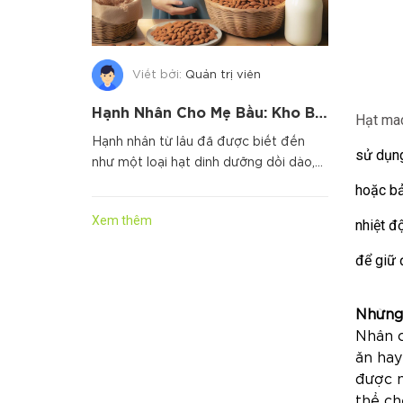
Viết bởi:
Quản trị viên
Hạnh Nhân Cho Mẹ Bầu: Kho Báu Dinh Dưỡng Cho Thai Nhi Phát Triển Toàn Diện
Hạt ma
Hạnh nhân từ lâu đã được biết đến
sử dụng
như một loại hạt dinh dưỡng dồi dào,
mang lại nhiều lợi ích cho...
hoặc bả
Xem thêm
nhiệt đ
để giữ 
Những
Nhân 
ăn hay
được n
thể ch