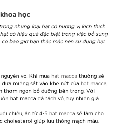
 khoa học
rong những loại hạt có hương vị kích thích
 hạt có hiệu quả đặc biệt trong việc bổ sung
u có bao giờ bạn thắc mắc nên sử dụng
hạt
n nguyên vỏ. Khi mua
hạt macca
thường sẽ
n đưa miếng sắt vào khe nứt của
hạt macca
,
hân thơm ngon bổ dưỡng bên trong. Với
uôn hạt macca đã tách vỏ, tuy nhiên giá
uổi chiều, ăn từ 4-5
hạt macca
sẽ làm cho
c cholesterol giúp lưu thông mạch máu.