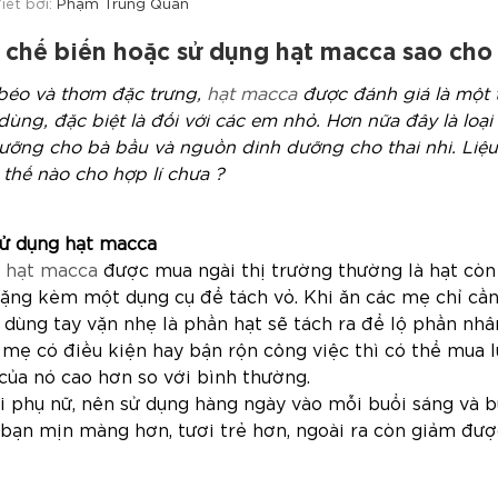
iết bởi:
Phạm Trung Quân
 chế biến hoặc sử dụng hạt macca sao cho
 béo và thơm đặc trưng,
hạt macca
được đánh giá là một t
dùng, đặc biệt là đối với các em nhỏ. Hơn nữa đây là loại
ưỡng cho bà bầu và nguồn dinh dưỡng cho thai nhi. Liệ
thế nào cho hợp lí chưa ?
ử dụng hạt macca
g
hạt macca
được mua ngài thị trường thường là hạt cò
ặng kèm một dụng cụ để tách vỏ. Khi ăn các mẹ chỉ cầ
 dùng tay vặn nhẹ là phần hạt sẽ tách ra để lộ phần n
mẹ có điều kiện hay bận rộn công việc thì có thể mua l
của nó cao hơn so với bình thường.
i phụ nữ, nên sử dụng hàng ngày vào mỗi buổi sáng và b
 bạn mịn màng hơn, tươi trẻ hơn, ngoài ra còn giảm đượ