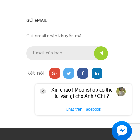
GỬI EMAIL
Gửi email nhận khuyến mãi
Kết nối
Xin chào ! Moonshop có thể
tư vấn gì cho Anh / Chị ?
Chat trên Facebook