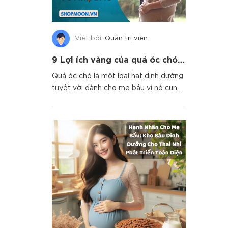
Viết bởi:
Quản trị viên
9 Lợi ích vàng của quả óc chó đối với Mẹ Bầu
Quả óc chó là một loại hạt dinh dưỡng
tuyệt vời dành cho mẹ bầu vì nó cung
cấp nhiều dưỡng chất q...