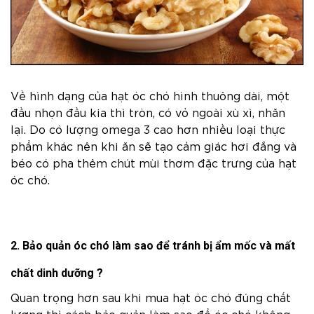
Về hình dạng của hạt óc chó hình thuông dài, một
đầu nhọn đầu kia thì tròn, có vỏ ngoài xù xì, nhăn
lại. Do có lượng omega 3 cao hơn nhiều loại thực
phẩm khác nên khi ăn sẽ tạo cảm giác hơi đắng và
béo có pha thêm chút mùi thơm đặc trưng của hạt
óc chó.
2. Bảo quản óc chó làm sao để tránh bị ẩm mốc và mất
chất dinh dưỡng ?
Quan trọng hơn sau khi mua hạt óc chó đúng chất