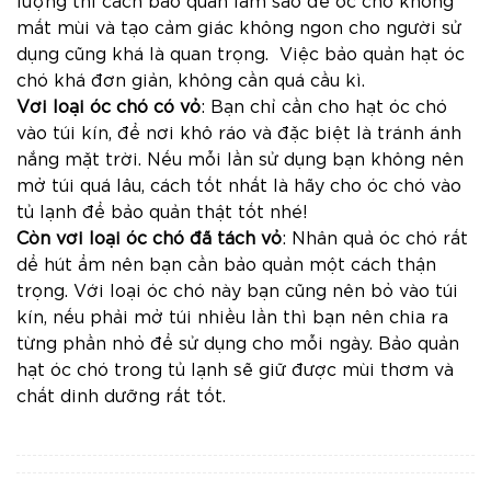
lượng thì cách bảo quản làm sao để óc chó không
mất mùi và tạo cảm giác không ngon cho người sử
dụng cũng khá là quan trọng. Việc bảo quản hạt óc
chó khá đơn giản, không cần quá cầu kì.
Với loại óc chó có vỏ
: Bạn chỉ cần cho hạt óc chó
vào túi kín, để nơi khô ráo và đặc biệt là tránh ánh
nắng mặt trời. Nếu mỗi lần sử dụng bạn không nên
mở túi quá lâu, cách tốt nhất là hãy cho óc chó vào
tủ lạnh để bảo quản thật tốt nhé!
Còn với loại óc chó đã tách vỏ
: Nhân quả óc chó rất
dể hút ẩm nên bạn cần bảo quản một cách thận
trọng. Với loại óc chó này bạn cũng nên bỏ vào túi
kín, nếu phải mở túi nhiều lần thì bạn nên chia ra
từng phần nhỏ để sử dụng cho mỗi ngày. Bảo quản
hạt óc chó trong tủ lạnh sẽ giữ được mùi thơm và
chất dinh dưỡng rất tốt.