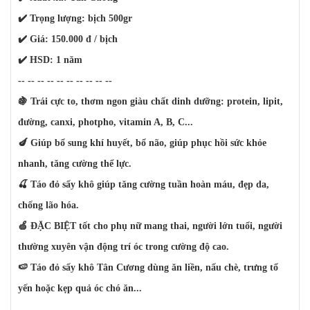
✔️ Trọng lượng: bịch 500gr
✔️ Giá: 150.000 đ / bịch
✔️ HSD: 1 năm
-- -- -- -- -- -- -- -- -- --
🍇 Trái cực to, thơm ngon giàu chất dinh dưỡng: protein, lipit,
đường, canxi, photpho, vitamin A, B, C...
🍆 Giúp bổ sung khí huyết, bổ não, giúp phục hồi sức khỏe
nhanh, tăng cường thể lực.
🍒 Táo đỏ sấy khô giúp tăng cường tuần hoàn máu, đẹp da,
chống lão hóa.
🍏 ĐẶC BIỆT tốt cho phụ nữ mang thai, người lớn tuổi, người
thường xuyên vận động trí óc trong cường độ cao.
🍉 Táo đỏ sấy khô Tân Cương dùng ăn liền, nấu chè, trưng tổ
yến hoặc kẹp quả óc chó ăn...