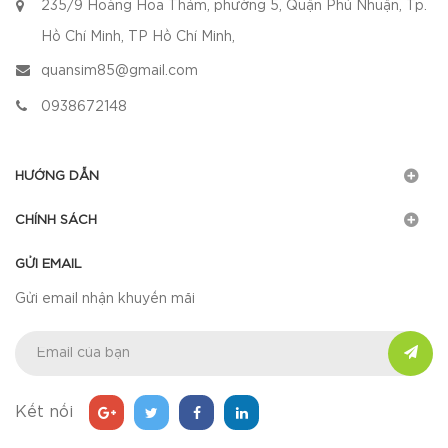
235/9 Hoàng Hoa Thám, phường 5, Quận Phú Nhuận, Tp.
Hồ Chí Minh, TP Hồ Chí Minh,
quansim85@gmail.com
0938672148
HƯỚNG DẪN
CHÍNH SÁCH
GỬI EMAIL
Gửi email nhận khuyến mãi
Kết nối