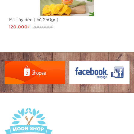
Mít sấy dẻo ( hũ 250gr )
120.000₫
200.000₫