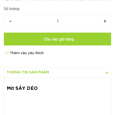
của mọi lứa tuổi 👉👉👉 Là bữa ăn nhẹ tiện dụng cho cho gia
Số lượng:
đình bạn, thí...
-
+
Cho vào giỏ hàng
Thêm vào yêu thích
THÔNG TIN SẢN PHẨM
Mít SẤY DẺO