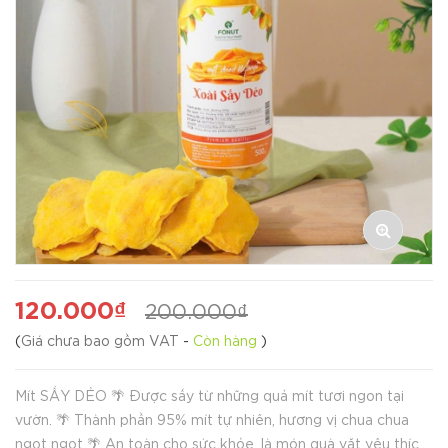
120.000₫
200.000₫
(
Giá chưa bao gồm VAT
-
Còn hàng
)
Mít SẤY DẺO 🌴 Được sấy từ những quả mít tươi ngon tại
vườn. 🌴 Thành phần 95% mít tự nhiên, hương vị chua chua
ngọt ngọt 🌴 An toàn cho sức khỏe, là món quà vặt yêu thích