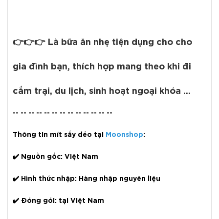
👉👉👉 Là bữa ăn nhẹ tiện dụng cho cho
gia đình bạn, thích hợp mang theo khi đi
cắm trại, du lịch, sinh hoạt ngoại khóa ...
-- -- -- -- -- -- -- -- -- -- -- -- --
Thông tin mít sấy dẻo tại
Moonshop
:
✔️
Nguồn gốc:
Việt Nam
✔️
Hình thức nhập:
Hàng nhập nguyên liệu
✔️
Đóng gói:
tại Việt Nam