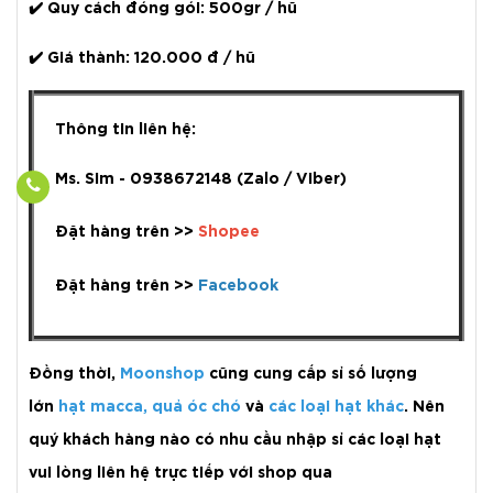
✔️
Quy cách đóng gói:
500gr / hũ
✔️
Giá thành:
120.000 đ / hũ
Thông tin liên hệ:
Ms. Sim - 0938672148 (Zalo / Viber)
Đặt hàng trên >>
Shopee
Đặt hàng trên >>
Facebook
Đồng thời,
Moonshop
cũng cung cấp sỉ số lượng
lớn
hạt macca
,
quả óc chó
và
các loại hạt khác
. Nên
quý khách hàng nào có nhu cầu nhập sỉ các loại hạt
vui lòng liên hệ trực tiếp với shop qua