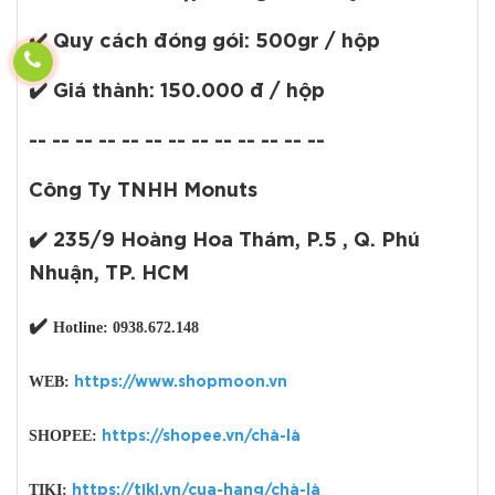
✔️
Quy cách đóng gói:
500gr / hộp
✔️
Giá thành:
150.000 đ / hộp
-- -- -- -- -- -- -- -- -- -- -- -- --
Công Ty TNHH Monuts
✔️
235/9 Hoàng Hoa Thám, P.5 , Q. Phú
Nhuận, TP. HCM
✔️
Hotline:
0938.672.148
WEB:
https://www.shopmoon.vn
SHOPEE:
https://shopee.vn/chà-là
TIKI:
https://tiki.vn/cua-hang/chà-là