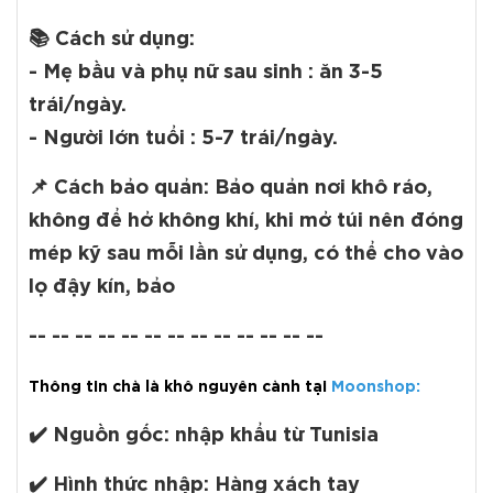
📚
Cách sử dụng:
- Mẹ bầu và phụ nữ sau sinh : ăn 3-5
trái/ngày.
- Người lớn tuổi : 5-7 trái/ngày.
📌
Cách bảo quản:
Bảo quản nơi khô ráo,
không để hở không khí, khi mở túi nên đóng
mép kỹ sau mỗi lần sử dụng, có thể cho vào
lọ đậy kín, bảo
-- -- -- -- -- -- -- -- -- -- -- -- --
Thông tin chà là khô nguyên cành tại
Moonshop
:
✔️
Nguồn gốc:
nhập khẩu từ Tunisia
✔️
Hình thức nhập:
Hàng xách tay