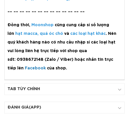
-- -- -- -- -- -- -- -- -- -- -- -- --
Đồng thời,
Moonshop
cũng cung cấp sỉ số lượng
lớn
hạt macca
,
quả óc chó
và
các loại hạt khác
. Nên
quý khách hàng nào có nhu cầu nhập sỉ các loại hạt
vui lòng liên hệ trực tiếp với shop qua
sdt: 0938672148 (Zalo / Viber) hoặc nhắn tin trực
tiếp lên
Facebook
của shop.
TAB TÙY CHỈNH
ĐÁNH GIÁ(APP)