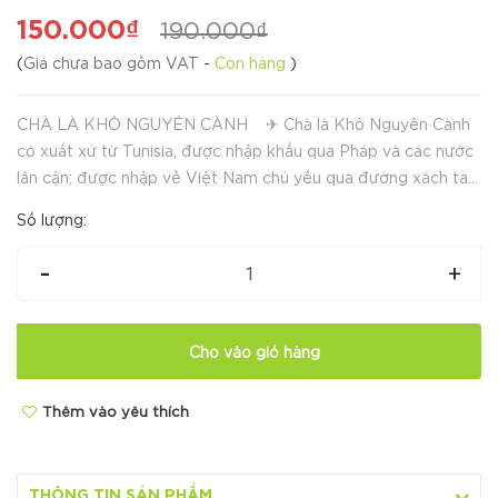
150.000₫
190.000₫
(
Giá chưa bao gồm VAT
-
Còn hàng
)
CHÀ LÀ KHÔ NGUYÊN CÀNH ✈ Chà là Khô Nguyên Cành
có xuất xứ từ Tunisia, được nhập khẩu qua Pháp và các nước
lân cận; được nhập về Việt Nam chủ yếu qua đường xách tay.
👌 Đây là dòng chà là khô nguyên cành cao cấp hơn so với
Số lượng:
nhãn hiệ...
-
+
Cho vào giỏ hàng
Thêm vào yêu thích
THÔNG TIN SẢN PHẨM