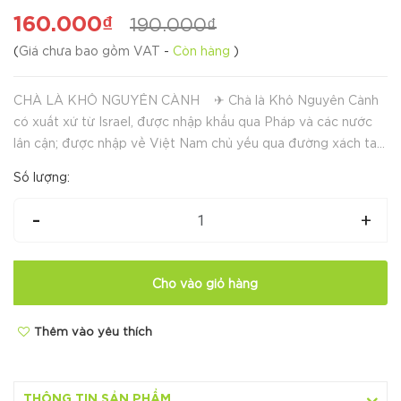
160.000₫
190.000₫
(
Giá chưa bao gồm VAT
-
Còn hàng
)
CHÀ LÀ KHÔ NGUYÊN CÀNH ✈ Chà là Khô Nguyên Cành
có xuất xứ từ Israel, được nhập khẩu qua Pháp và các nước
lân cận; được nhập về Việt Nam chủ yếu qua đường xách tay.
👌 Đây là dòng chà là khô nguyên cành cao cấp hơn so với
Số lượng:
nhãn hiệu...
-
+
Cho vào giỏ hàng
Thêm vào yêu thích
THÔNG TIN SẢN PHẨM