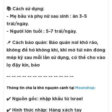
📚
Cách sử dụng:
- Mẹ bầu và phụ nữ sau sinh : ăn 3-5
trái/ngày.
- Người lớn tuổi : 5-7 trái/ngày.
📌
Cách bảo quản:
Bảo quản nơi khô ráo,
không để hở không khí, khi mở túi nên đóng
mép kỹ sau mỗi lần sử dụng, có thể cho vào
lọ đậy kín, bảo
-- -- -- -- -- -- -- -- -- -- -- -- --
Thông tin chà là khô nguyên cành tại
Moonshop
:
✔️
Nguồn gốc:
nhập khẩu từ Israel
✔️
Hình thức nhập:
Hàng xách tay