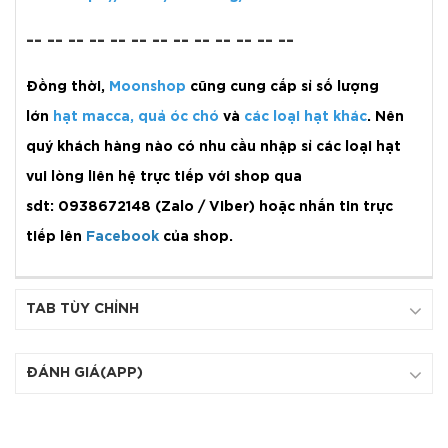
-- -- -- -- -- -- -- -- -- -- -- -- --
Đồng thời,
Moonshop
cũng cung cấp sỉ số lượng
lớn
hạt macca
,
quả óc chó
và
các loại hạt khác
. Nên
quý khách hàng nào có nhu cầu nhập sỉ các loại hạt
vui lòng liên hệ trực tiếp với shop qua
sdt: 0938672148 (Zalo / Viber) hoặc nhắn tin trực
tiếp lên
Facebook
của shop.
TAB TÙY CHỈNH
ĐÁNH GIÁ(APP)