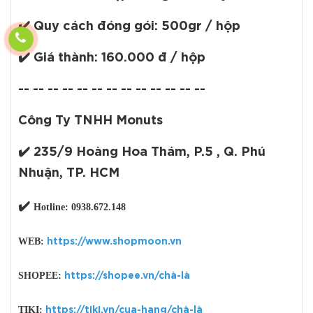
✔️
Quy cách đóng gói:
500gr / hộp
✔️
Giá thành:
160.000 đ / hộp
-- -- -- -- -- -- -- -- -- -- -- -- --
Công Ty TNHH Monuts
✔️
235/9 Hoàng Hoa Thám, P.5 , Q. Phú
Nhuận, TP. HCM
✔️
Hotline:
0938.672.148
WEB:
https://www.shopmoon.vn
SHOPEE:
https://shopee.vn/chà-là
TIKI:
https://tiki.vn/cua-hang/chà-là