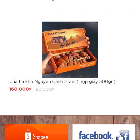
Chà Là khô Nguyên Cành Israel ( hộp giấy 500gr )
160.000₫
190.000₫